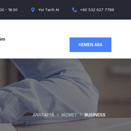
.00 - 18.00
Yol Tarifi Al
+90 532 627 7789
şim
HEMEN ARA
ANASAYFA
HIZMET
BUSINESS