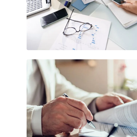
BUSINESS
/
FINANCE
Business Planning
BUSINESS
/
STARTUP